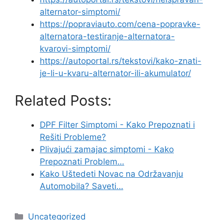
alternator-simptomi/
https://popraviauto.com/cena-popravke-
alternatora-testiranje-alternatora-
kvarovi-simptomi/
https://autoportal.rs/tekstovi/kako-znati-
je-li-u-kvaru-alternator-ili-akumulator/
Related Posts:
DPF Filter Simptomi - Kako Prepoznati i
Rešiti Probleme?
Plivajući zamajac simptomi - Kako
Prepoznati Problem…
Kako Uštedeti Novac na Održavanju
Automobila? Saveti…
Categories
Uncategorized