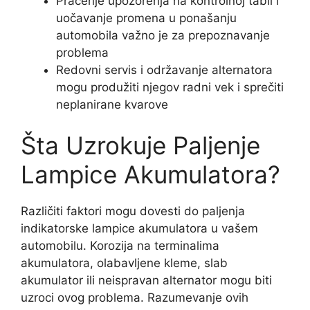
Praćenje upozorenja na kontrolnoj tabli i
uočavanje promena u ponašanju
automobila važno je za prepoznavanje
problema
Redovni servis i održavanje alternatora
mogu produžiti njegov radni vek i sprečiti
neplanirane kvarove
Šta Uzrokuje Paljenje
Lampice Akumulatora?
Različiti faktori mogu dovesti do paljenja
indikatorske lampice akumulatora u vašem
automobilu. Korozija na terminalima
akumulatora, olabavljene kleme, slab
akumulator ili neispravan alternator mogu biti
uzroci ovog problema. Razumevanje ovih