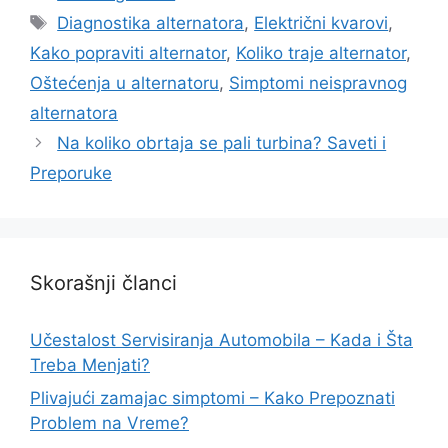
Tags
Diagnostika alternatora
,
Električni kvarovi
,
Kako popraviti alternator
,
Koliko traje alternator
,
Oštećenja u alternatoru
,
Simptomi neispravnog
alternatora
Na koliko obrtaja se pali turbina? Saveti i
Preporuke
Skorašnji članci
Učestalost Servisiranja Automobila – Kada i Šta
Treba Menjati?
Plivajući zamajac simptomi – Kako Prepoznati
Problem na Vreme?