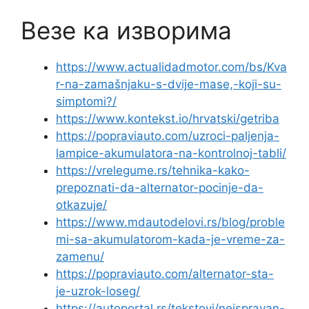
Везе ка изворима
https://www.actualidadmotor.com/bs/Kva
r-na-zamašnjaku-s-dvije-mase,-koji-su-
simptomi?/
https://www.kontekst.io/hrvatski/getriba
https://popraviauto.com/uzroci-paljenja-
lampice-akumulatora-na-kontrolnoj-tabli/
https://vrelegume.rs/tehnika-kako-
prepoznati-da-alternator-pocinje-da-
otkazuje/
https://www.mdautodelovi.rs/blog/proble
mi-sa-akumulatorom-kada-je-vreme-za-
zamenu/
https://popraviauto.com/alternator-sta-
je-uzrok-loseg/
https://autoportal.rs/tekstovi/neispravan-