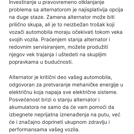
Investiranje u pravovremeno otklanjanje
problema sa alternatorom je najisplativija opcija
na duge staze. Zamena alternator može biti
prilično skupa, ali je to neizbežan trošak koji
vozači automobila moraju očekivati tokom veka
svojih vozila. Praćenjem stanja alternator i
redovnim servisiranjem, možete produžiti
njegov vek trajanja i uštedeti na skupljim
popravkama u budućnosti.
Alternator je kritični deo vašeg automobila,
odgovoran za pretvaranje mehaničke energije u
električnu koja napaja sve električne sisteme.
Posvećenost brizi o stanju alternator i
akumulatora ne samo da će vam pomoći da
izbegnete neprijatna iznenađenja na putu, već
će i značajno doprineti ukupnom zdravlju i
performansama vašeg vozila.