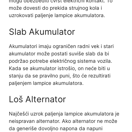
mogu obezbediti čvrst električni kontakt. To
može dovesti do prekida strujnog kola i
uzrokovati paljenje lampice akumulatora.
Slab Akumulator
Akumulatori imaju ograničen radni vek i stari
akumulator može postati suviše slab da bi
podržao potrebe električnog sistema vozila.
Kada se akumulator istrošio, on neće biti u
stanju da se pravilno puni, što će rezultirati
paljenjem lampice akumulatora.
Loš Alternator
Najčešći uzrok paljenja lampice akumulatora je
neispravan alternator. Ako alternator ne može
da generiše dovoljno napona da napuni