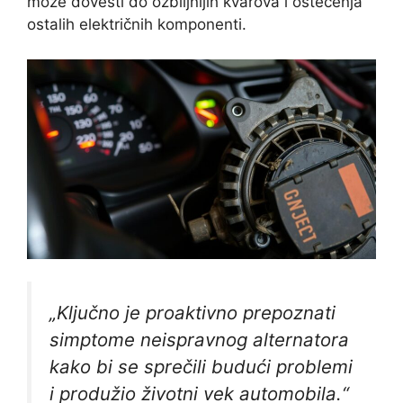
može dovesti do ozbiljnijih kvarova i oštećenja
ostalih električnih komponenti.
„Ključno je proaktivno prepoznati
simptome neispravnog alternatora
kako bi se sprečili budući problemi
i produžio životni vek automobila.“