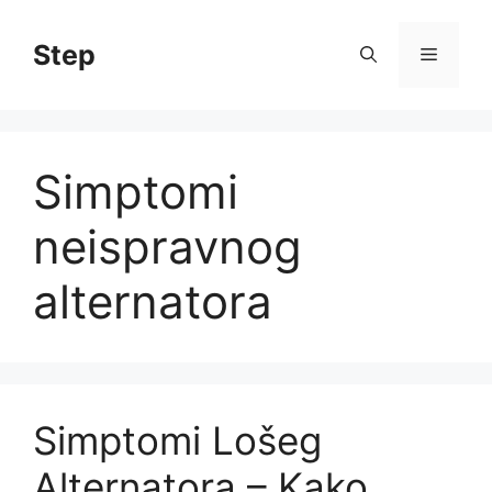
Skip
to
Step
Menu
content
Simptomi
neispravnog
alternatora
Simptomi Lošeg
Alternatora – Kako