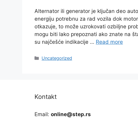
Alternator ili generator je ključan deo aut
energiju potrebnu za rad vozila dok moto
otkazuje, to može uzrokovati ozbiljne pro
mogu biti lako prepoznati ako znate na šta
su najčešće indikacije …
Read more
Categories
Uncategorized
Kontakt
Email:
online@step.rs