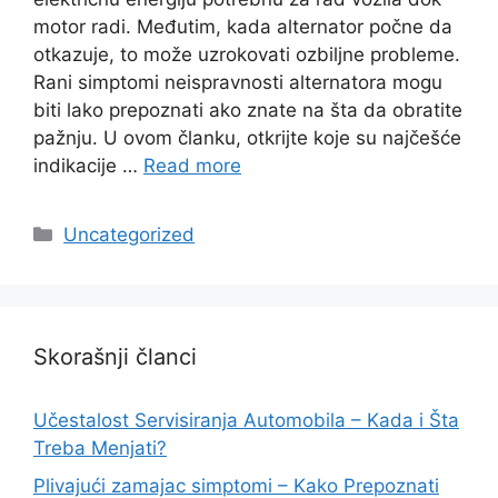
motor radi. Međutim, kada alternator počne da
otkazuje, to može uzrokovati ozbiljne probleme.
Rani simptomi neispravnosti alternatora mogu
biti lako prepoznati ako znate na šta da obratite
pažnju. U ovom članku, otkrijte koje su najčešće
indikacije …
Read more
Categories
Uncategorized
Skorašnji članci
Učestalost Servisiranja Automobila – Kada i Šta
Treba Menjati?
Plivajući zamajac simptomi – Kako Prepoznati