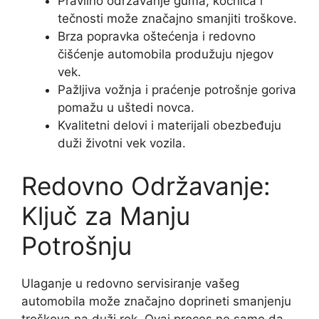
Pravilno održavanje guma, kočnica i
tečnosti može značajno smanjiti troškove.
Brza popravka oštećenja i redovno
čišćenje automobila produžuju njegov
vek.
Pažljiva vožnja i praćenje potrošnje goriva
pomažu u uštedi novca.
Kvalitetni delovi i materijali obezbeđuju
duži životni vek vozila.
Redovno Održavanje:
Ključ za Manju
Potrošnju
Ulaganje u redovno servisiranje vašeg
automobila može značajno doprineti smanjenju
troškova na duži rok. Ovaj proces ne samo da