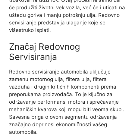
će produžiti životni vek vozila, već će i uticati na
uštedu goriva i manju potrošnju ulja. Redovno
servisiranje predstavlja ulaganje koje se
višestruko isplati.
Značaj Redovnog
Servisiranja
Redovno servisiranje automobila uključuje
zamenu motornog ulja, filtera ulja, filtera
vazduha i drugih kritičnih komponenti prema
preporukama proizvođača. To je ključno za
održavanje performansi motora i sprečavanje
mehaničkih kvarova koji mogu biti veoma skupi.
Savesna briga o ovom segmentu održavanja
značajno doprinosi ekonomičnosti vašeg
automobila.