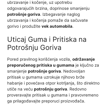
ubrzavanje i kočenje, uz upotrebu
odgovarajućih brzina, doprinose smanjenju
potrošnje goriva
. Izbegavanje naglog
ubrzavanja i kočenja pomaže da sačuvate
gorivo i produžite
vek automobila
.
Uticaj Guma i Pritiska na
Potrošnju Goriva
Pored pravilnog korišćenja vozila,
održavanje
preporučenog pritiska u gumama
je ključno za
smanjenje
potrošnje goriva
. Nedovoljan
pritisak u gumama uzrokuje njihovo brže
habanje i povećava otpor kotrljanja, što direktno
utiče na veću
potrošnju goriva
. Redovno
proveravajte pritisak u gumama i pravovremeno
ga prilagođavajte preporuci proizvođača.