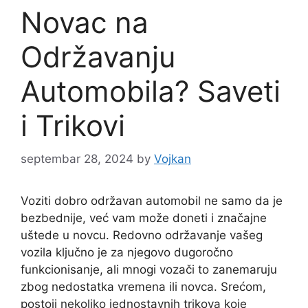
Novac na
Održavanju
Automobila? Saveti
i Trikovi
septembar 28, 2024
by
Vojkan
Voziti dobro održavan automobil ne samo da je
bezbednije, već vam može doneti i značajne
uštede u novcu. Redovno održavanje vašeg
vozila ključno je za njegovo dugoročno
funkcionisanje, ali mnogi vozači to zanemaruju
zbog nedostatka vremena ili novca. Srećom,
postoji nekoliko jednostavnih trikova koje