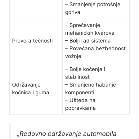
– Smanjenje potrošnje
goriva
– Sprečavanje
mehaničkih kvarova
Provera tečnosti
– Bolji rad sistema
– Povećana bezbednost
vožnje
– Bolje kočenje i
stabilnost
Održavanje
– Smanjeno habanje
kočnica i guma
komponenti
– Ušteda na
popravkama
„Redovno održavanje automobila