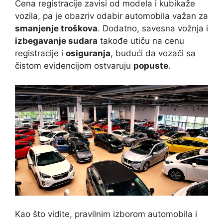
Cena registracije zavisi od modela i kubikaže
vozila, pa je obazriv odabir automobila važan za
smanjenje troškova
. Dodatno, savesna vožnja i
izbegavanje sudara
takođe utiču na cenu
registracije i
osiguranja
, budući da vozači sa
čistom evidencijom ostvaruju
popuste
.
Kao što vidite, pravilnim izborom automobila i