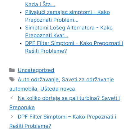
Kada i Šta…
Plivajući zamajac simptomi - Kako
Prepoznati Problem…
Simptomi Lošeg Alternatora - Kako
Prepoznati Kvar…
DPF Filter Simptomi - Kako Prepoznati i
Rešiti Probleme?
Categories
Uncategorized
Tags
Auto održavanje
,
Saveti za održavanje
automobila
,
Ušteda novca
Na koliko obrtaja se pali turbina? Saveti i
Preporuke
DPF Filter Simptomi – Kako Prepoznati i
Rešiti Probleme?