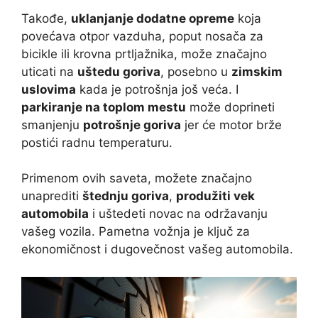
Takođe,
uklanjanje dodatne opreme
koja
povećava otpor vazduha, poput nosača za
bicikle ili krovna prtljažnika, može značajno
uticati na
uštedu goriva
, posebno u
zimskim
uslovima
kada je potrošnja još veća. I
parkiranje na toplom mestu
može doprineti
smanjenju
potrošnje goriva
jer će motor brže
postići radnu temperaturu.
Primenom ovih saveta, možete značajno
unaprediti
štednju goriva
,
produžiti vek
automobila
i uštedeti novac na održavanju
vašeg vozila. Pametna vožnja je ključ za
ekonomičnost i dugovečnost vašeg automobila.