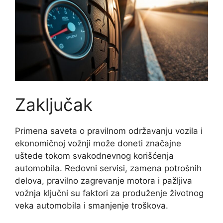
Zaključak
Primena saveta o pravilnom održavanju vozila i
ekonomičnoj vožnji može doneti značajne
uštede tokom svakodnevnog korišćenja
automobila. Redovni servisi, zamena potrošnih
delova, pravilno zagrevanje motora i pažljiva
vožnja ključni su faktori za produženje životnog
veka automobila i smanjenje troškova.