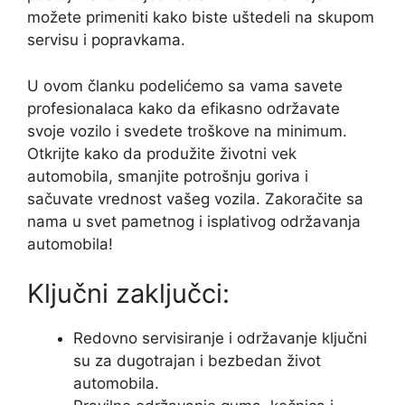
možete primeniti kako biste uštedeli na skupom
servisu i popravkama.
U ovom članku podelićemo sa vama savete
profesionalaca kako da efikasno održavate
svoje vozilo i svedete troškove na minimum.
Otkrijte kako da produžite životni vek
automobila, smanjite potrošnju goriva i
sačuvate vrednost vašeg vozila. Zakoračite sa
nama u svet pametnog i isplativog održavanja
automobila!
Ključni zaključci:
Redovno servisiranje i održavanje ključni
su za dugotrajan i bezbedan život
automobila.