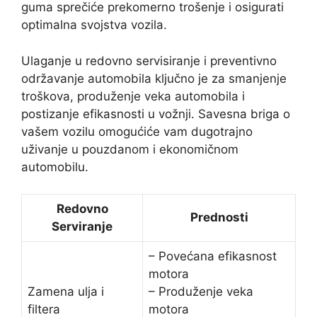
guma sprečiće prekomerno trošenje i osigurati
optimalna svojstva vozila.
Ulaganje u redovno servisiranje i preventivno
održavanje automobila ključno je za smanjenje
troškova, produženje veka automobila i
postizanje efikasnosti u vožnji. Savesna briga o
vašem vozilu omogućiće vam dugotrajno
uživanje u pouzdanom i ekonomičnom
automobilu.
Redovno
Prednosti
Serviranje
– Povećana efikasnost
motora
Zamena ulja i
– Produženje veka
filtera
motora