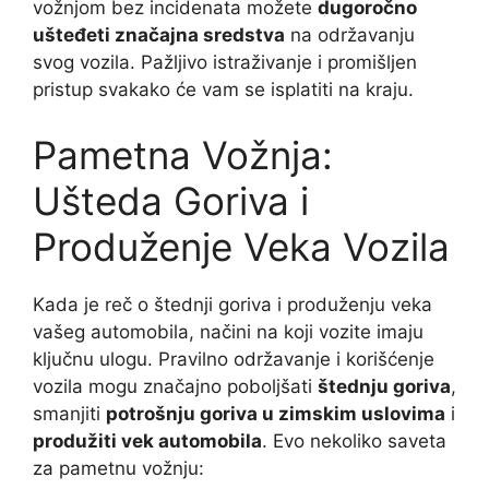
vožnjom bez incidenata možete
dugoročno
ušteđeti značajna sredstva
na održavanju
svog vozila. Pažljivo istraživanje i promišljen
pristup svakako će vam se isplatiti na kraju.
Pametna Vožnja:
Ušteda Goriva i
Produženje Veka Vozila
Kada je reč o štednji goriva i produženju veka
vašeg automobila, načini na koji vozite imaju
ključnu ulogu. Pravilno održavanje i korišćenje
vozila mogu značajno poboljšati
štednju goriva
,
smanjiti
potrošnju goriva u zimskim uslovima
i
produžiti vek automobila
. Evo nekoliko saveta
za pametnu vožnju: