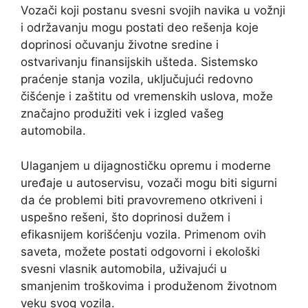
Vozači koji postanu svesni svojih navika u vožnji
i održavanju mogu postati deo rešenja koje
doprinosi očuvanju životne sredine i
ostvarivanju finansijskih ušteda. Sistemsko
praćenje stanja vozila, uključujući redovno
čišćenje i zaštitu od vremenskih uslova, može
značajno produžiti vek i izgled vašeg
automobila.
Ulaganjem u dijagnostičku opremu i moderne
uređaje u autoservisu, vozači mogu biti sigurni
da će problemi biti pravovremeno otkriveni i
uspešno rešeni, što doprinosi dužem i
efikasnijem korišćenju vozila. Primenom ovih
saveta, možete postati odgovorni i ekološki
svesni vlasnik automobila, uživajući u
smanjenim troškovima i produženom životnom
veku svog vozila.