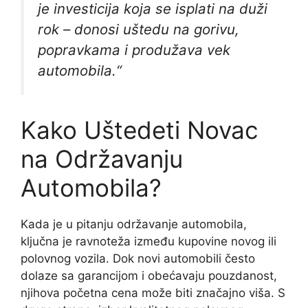
je investicija koja se isplati na duži
rok – donosi uštedu na gorivu,
popravkama i produžava vek
automobila.“
Kako Uštedeti Novac
na Održavanju
Automobila?
Kada je u pitanju održavanje automobila,
ključna je ravnoteža između kupovine novog ili
polovnog vozila. Dok novi automobili često
dolaze sa garancijom i obećavaju pouzdanost,
njihova početna cena može biti značajno viša. S