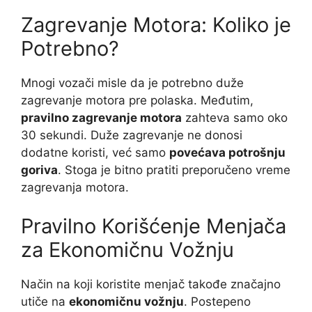
Zagrevanje Motora: Koliko je
Potrebno?
Mnogi vozači misle da je potrebno duže
zagrevanje motora pre polaska. Međutim,
pravilno zagrevanje motora
zahteva samo oko
30 sekundi. Duže zagrevanje ne donosi
dodatne koristi, već samo
povećava potrošnju
goriva
. Stoga je bitno pratiti preporučeno vreme
zagrevanja motora.
Pravilno Korišćenje Menjača
za Ekonomičnu Vožnju
Način na koji koristite menjač takođe značajno
utiče na
ekonomičnu vožnju
. Postepeno