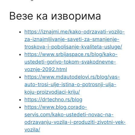
Везе ка изворима
https://iznajmi.me/kako-odrzavati-vozilo-
za-iznajmljivanje-saveti-za-smanjenje-
troskova-i-poboljsanje-kvaliteta-usluge/
https://www.srbijaspace.rs/blog/kako-
ustedeti-gorivo-tokom-svakodnevne-
voznje-2092.html
https://www.mdautodelovi.rs/blog/vas-
auto-trosi-ulje-istina-o-potrosnji-ulja-
koju-proizvodjaci-kriju/
https://drtechno.rs/blog
https://www.blog.corado-
servis.com/kako-ustedeti-novac-na-
odrzavanju-vozila-i-produziti-zivotni-vek-
vozila/