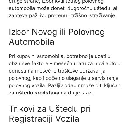
druge strane, izbor kvalitetnog polovnog
automobila može doneti dugoročnu uštedu, ali
zahteva pažljivu procenu i tržišno istraživanje.
Izbor Novog ili Polovnog
Automobila
Pri kupovini automobila, potrebno je uzeti u
obzir sve faktore – mesečnu ratu za novi auto u
odnosu na mesečne troškove održavanja
polovnog, kao i početno ulaganje u servisiranje
polovnog vozila. Pažljiv odabir može biti ključan
za
uštedu sredstava
na duge staze.
Trikovi za Uštedu pri
Registraciji Vozila