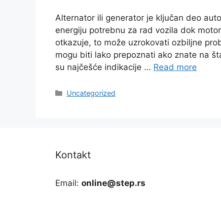
Alternator ili generator je ključan deo aut
energiju potrebnu za rad vozila dok moto
otkazuje, to može uzrokovati ozbiljne pro
mogu biti lako prepoznati ako znate na šta
su najčešće indikacije …
Read more
Categories
Uncategorized
Kontakt
Email:
online@step.rs